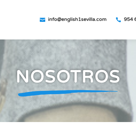
info@english1sevilla.com
954 


NOSOTROS