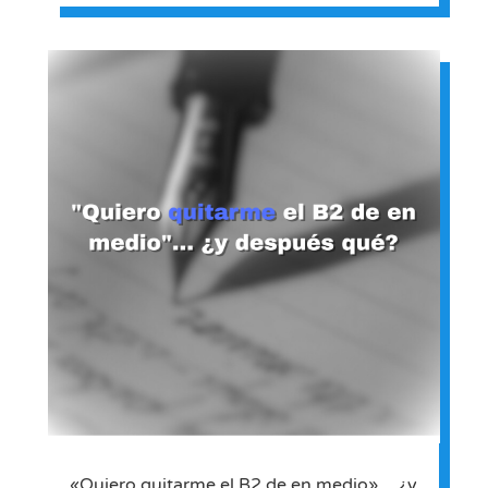
«Quiero quitarme el B2 de en medio»… ¿y